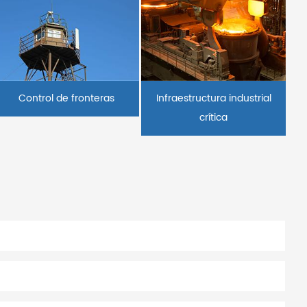
Control de fronteras
Infraestructura industrial
crítica