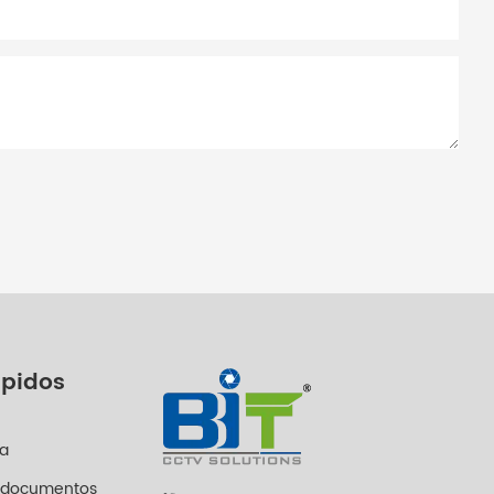
ápidos
ca
 documentos