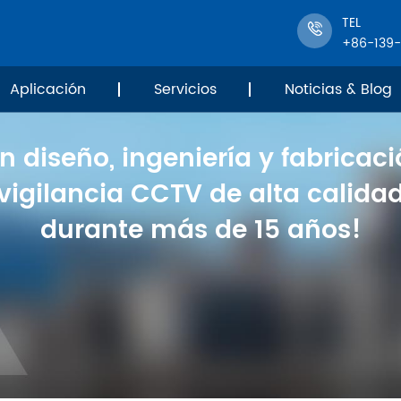
TEL
+86-139
Aplicación
Servicios
Noticias & Blog
en diseño, ingeniería y fabricac
vigilancia CCTV de alta calida
durante más de 15 años!