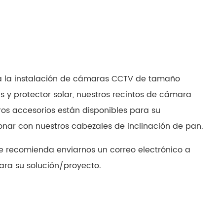
русский
português
العربية
ra la instalación de cámaras CCTV de tamaño
tiếng việt
 y protector solar, nuestros recintos de cámara
ไทย
ros accesorios están disponibles para su
nar con nuestros cabezales de inclinación de pan.
čeština
e recomienda enviarnos un correo electrónico a
dansk
ara su solución/proyecto.
Svenska