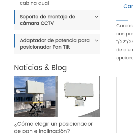
cabina dual
Car
Soporte de montaje de
cámara CCTV
Carcasa
con pos
Adaptador de potencia para
”/22”/2
posicionador Pan Tilt
de alum
opciona
Noticias & Blog
¿Cómo elegir un posicionador
de pan e inclinación?