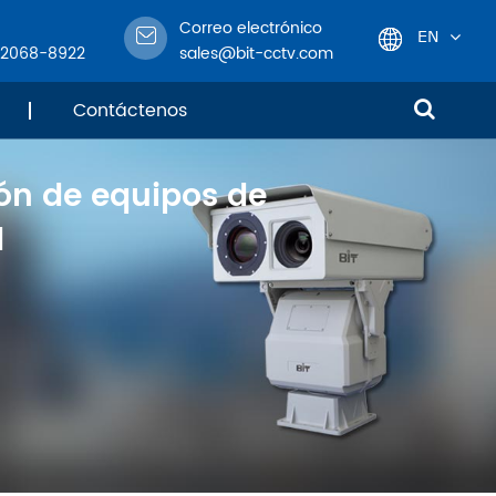
Correo electrónico
EN
-2068-8922
sales@bit-cctv.com
English
Contáctenos
日本語
ión de equipos de
한국어
d
français
Deutsch
Español
italiano