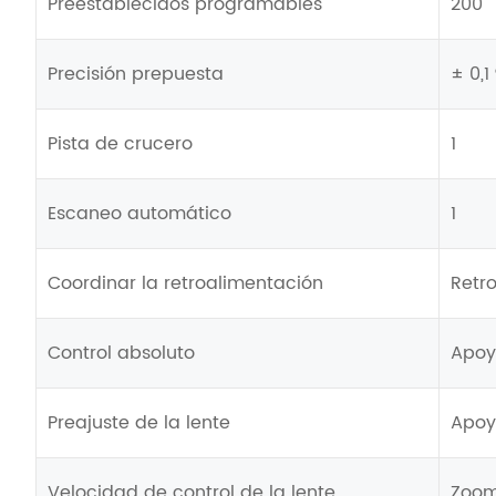
Preestablecidos programables
200
Precisión prepuesta
± 0,1 
Pista de crucero
1
Escaneo automático
1
Coordinar la retroalimentación
Retr
Control absoluto
Apoy
Preajuste de la lente
Apoy
Velocidad de control de la lente
Zoom