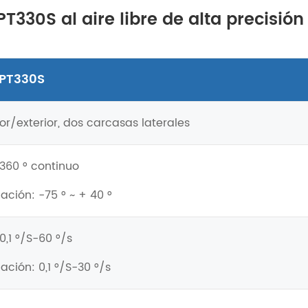
T330S al aire libre de alta precisión
-PT330S
ior/exterior, dos carcasas laterales
 360 ° continuo
nación: -75 ° ~ + 40 °
0,1 °/S-60 °/s
nación: 0,1 °/S-30 °/s