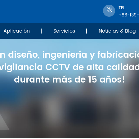
TEL
+86-139
Aplicación
Servicios
Noticias & Blog
en diseño, ingeniería y fabricac
vigilancia CCTV de alta calida
durante más de 15 años!