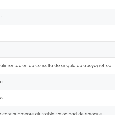
°
oalimentación de consulta de ángulo de apoyo/retroali
o
o
 continuamente ajustable, velocidad de enfoque