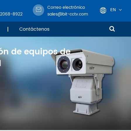
Correo electrónico
EN
-2068-8922
sales@bit-cctv.com
English
Contáctenos
日本語
ión de equipos de
한국어
d
français
Deutsch
Español
italiano