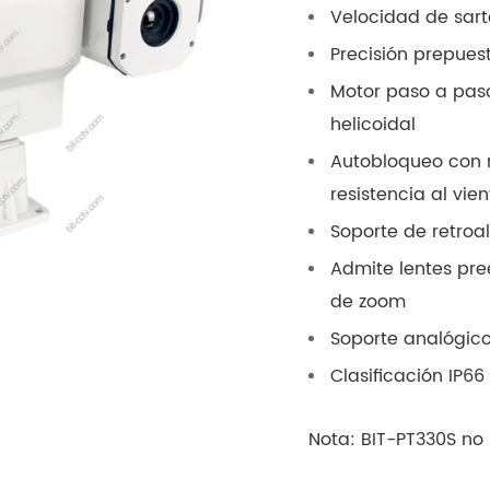
Velocidad de sarté
Precisión prepuest
Motor paso a paso
helicoidal
Autobloqueo con 
resistencia al vien
Soporte de retroa
Admite lentes pre
de zoom
Soporte analógic
Clasificación IP6
Nota: BIT-PT330S no