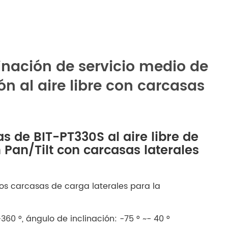
русский
português
العربية
inación de servicio medio de
ón al aire libre con carcasas
tiếng việt
ไทย
as de BIT-PT330S al aire libre de
čeština
n Pan/Tilt con carcasas laterales
dansk
 dos carcasas de carga laterales para la
Svenska
60 °, ángulo de inclinación: -75 ° ~- 40 °